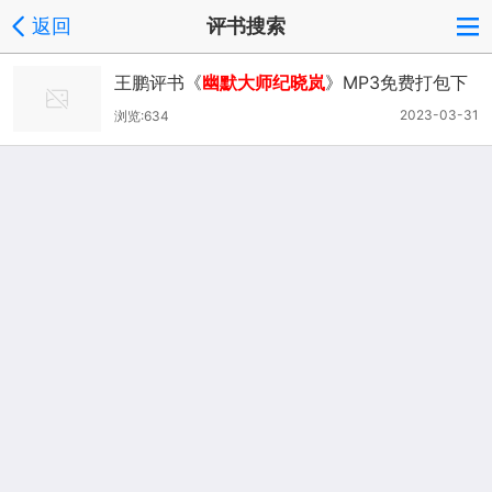
返回
评书搜索
王鹏评书《
幽默大师纪晓岚
》MP3免费打包下
载 13回全集
2023-03-31
浏览:634