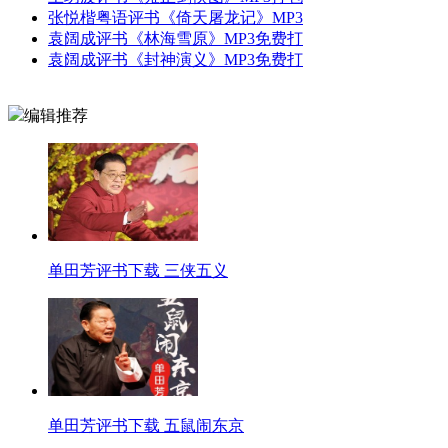
张悦楷粤语评书《倚天屠龙记》MP3
袁阔成评书《林海雪原》MP3免费打
袁阔成评书《封神演义》MP3免费打
编辑推荐
单田芳评书下载 三侠五义
单田芳评书下载 五鼠闹东京