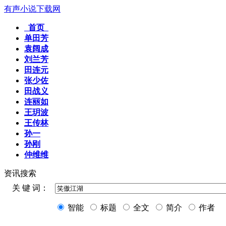
有声小说下载网
首页
单田芳
袁阔成
刘兰芳
田连元
张少佐
田战义
连丽如
王玥波
王传林
孙一
孙刚
仲维维
资讯搜索
关 键 词：
智能
标题
全文
简介
作者