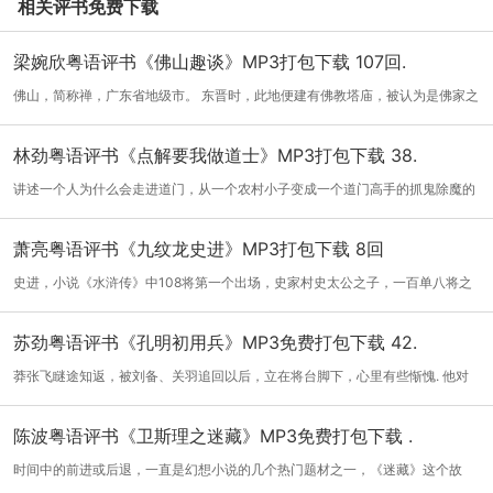
相关评书免费下载
梁婉欣粤语评书《佛山趣谈》MP3打包下载 107回.
佛山，简称禅，广东省地级市。 东晋时，此地便建有佛教塔庙，被认为是佛家之
山，因...
[详细]
林劲粤语评书《点解要我做道士》MP3打包下载 38.
讲述一个人为什么会走进道门，从一个农村小子变成一个道门高手的抓鬼除魔的
故事！...
[详细]
萧亮粤语评书《九纹龙史进》MP3打包下载 8回
史进，小说《水浒传》中108将第一个出场，史家村史太公之子，一百单八将之
一，在梁...
[详细]
苏劲粤语评书《孔明初用兵》MP3免费打包下载 42.
莽张飞瞇途知返，被刘备、关羽追回以后，立在将台脚下，心里有些惭愧. 他对
上面诸...
[详细]
陈波粤语评书《卫斯理之迷藏》MP3免费打包下载 .
时间中的前进或后退，一直是幻想小说的几个热门题材之一，《迷藏》这个故