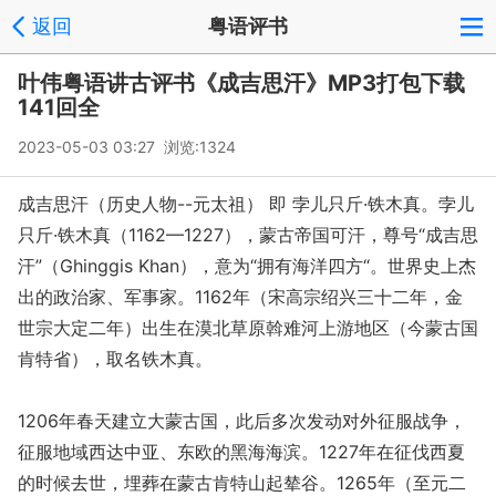
返回
粤语评书
叶伟粤语讲古评书《成吉思汗》MP3打包下载
141回全
2023-05-03 03:27 浏览:
1324
成吉思汗（历史人物--元太祖） 即 孛儿只斤·铁木真。孛儿
只斤·铁木真（1162—1227），蒙古帝国可汗，尊号“成吉思
汗”（Ghinggis Khan），意为“拥有海洋四方“。世界史上杰
出的政治家、军事家。1162年（宋高宗绍兴三十二年，金
世宗大定二年）出生在漠北草原斡难河上游地区（今蒙古国
肯特省），取名铁木真。
1206年春天建立大蒙古国，此后多次发动对外征服战争，
征服地域西达中亚、东欧的黑海海滨。1227年在征伐西夏
的时候去世，埋葬在蒙古肯特山起辇谷。1265年（至元二