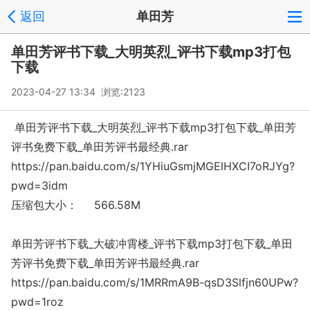
返回
单田芳
单田芳评书下载_大明英烈_评书下载mp3打包
下载
2023-04-27 13:34 浏览:
2123
单田芳评书下载_大明英烈_评书下载mp3打包下载_单田芳
评书免费下载_单田芳评书最经典.rar
https://pan.baidu.com/s/1YHiuGsmjMGElHXCI7oRJYg?
pwd=3idm
压缩包大小：
566.58M
单田芳评书下载_大破冲霄楼_评书下载mp3打包下载_单田
芳评书免费下载_单田芳评书最经典.rar
https://pan.baidu.com/s/1MRRmA9B-qsD3Slfjn60UPw?
pwd=1roz