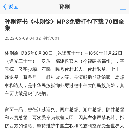
返回
孙刚
孙刚评书《林则徐》MP3免费打包下载 70回全
集
2023-05-09 04:32 浏览:
601
林则徐 1785年8月30日（乾隆五十年）~1850年11月22日
（道光三十年），汉族，福建侯官人（今福建省福州），字
元抚，又字少穆、石麟，晚号俟村老人、俟村退叟、七十二
峰退叟、瓶泉居士、栎社散人等。是清朝后期政治家、思想
家和诗人，是中华民族抵御外辱过程中伟大的民族英雄，其
主要功绩是虎门销烟。
官至一品，曾任江苏巡抚、两广总督、湖广总督、陕甘总督
和云贵总督，两次受命为钦差大臣；因其主张严禁鸦片、抵
抗西方的侵略、坚持维护中国主权和民族利益深受全世界人