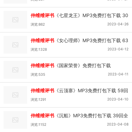
仲维维评书
《七星龙王》MP3免费打包下载 30
回全集
2023-04-26
浏览:862
仲维维评书
《女心理师》MP3免费打包下载 63
回全集
2023-04-12
浏览:1328
仲维维评书
《国家荣誉》免费打包下载
2023-04-11
浏览:535
仲维维评书
《云顶寨》MP3免费打包下载 59回
全集
2023-04-10
浏览:1291
仲维维评书
《沉船》MP3免费打包下载 39回全
集
2023-04-08
浏览:1152