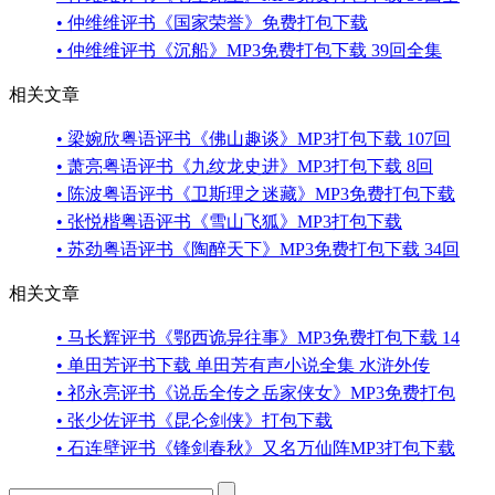
• 仲维维评书《国家荣誉》免费打包下载
• 仲维维评书《沉船》MP3免费打包下载 39回全集
相关文章
• 梁婉欣粤语评书《佛山趣谈》MP3打包下载 107回
• 萧亮粤语评书《九纹龙史进》MP3打包下载 8回
• 陈波粤语评书《卫斯理之迷藏》MP3免费打包下载
• 张悦楷粤语评书《雪山飞狐》MP3打包下载
• 苏劲粤语评书《陶醉天下》MP3免费打包下载 34回
相关文章
• 马长辉评书《鄂西诡异往事》MP3免费打包下载 14
• 单田芳评书下载 单田芳有声小说全集 水浒外传
• 祁永亮评书《说岳全传之岳家侠女》MP3免费打包
• 张少佐评书《昆仑剑侠》打包下载
• 石连壁评书《锋剑春秋》又名万仙阵MP3打包下载