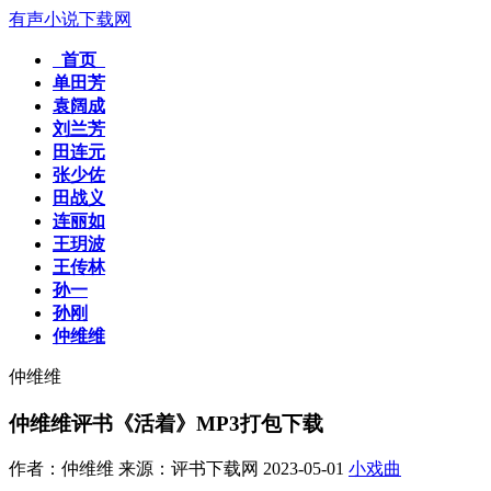
有声小说下载网
首页
单田芳
袁阔成
刘兰芳
田连元
张少佐
田战义
连丽如
王玥波
王传林
孙一
孙刚
仲维维
仲维维
仲维维评书《活着》MP3打包下载
作者：仲维维
来源：评书下载网
2023-05-01
小戏曲