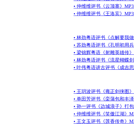
• 仲维维评书《云顶寨》MP
• 仲维维评书《王洛宾》MP
• 林劲粤语评书《点解要我做
• 苏劲粤语评书《孔明初用兵
• 梁锦辉粤语《射雕英雄传》
• 林劲粤语评书《流星蝴蝶剑
• 叶伟粤语讲古评书《成吉思汗
• 王玥波评书《雍正剑侠图》
• 单田芳评书《栾蒲包和丰泽
• 孙一评书《边城浪子》打
• 仲维维评书《笑傲江湖》MP
• 王文玉评书《莲香传奇》M