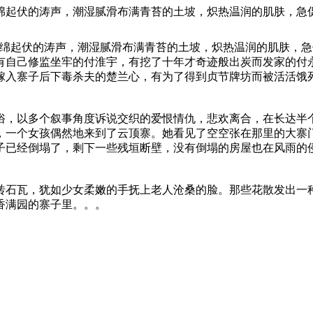
绵起伏的涛声，潮湿腻滑布满青苔的土坡，炽热温润的肌肤，急
连绵起伏的涛声，潮湿腻滑布满青苔的土坡，炽热温润的肌肤，急
有自己修监坐牢的付淮宇，有挖了十年才奇迹般出炭而发家的付
嫁入寨子后下毒杀夫的楚兰心，有为了得到贞节牌坊而被活活饿
俗，以多个叙事角度诉说交织的爱恨情仇，悲欢离合，在长达半
，一个女孩偶然地来到了云顶寨。她看见了空空张在那里的大寨
子已经倒塌了，剩下一些残垣断壁，没有倒塌的房屋也在风雨的
砖石瓦，犹如少女柔嫩的手抚上老人沧桑的脸。那些花散发出一
香满园的寨子里。。。