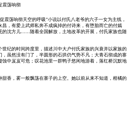
促震荡响彻
促震荡响彻天空的呼吸”小说以付氏八老爷的六子一女为主线，
永昌，有爱上武师私奔不成疯掉的付诗来，有堕胎而亡的付嫣
死的沈方儿……随着全国解放，土地改革的开展，付氏家族也随
个世纪的时间跨度里，描述川中大户付氏家族的兴衰并以家族的
门，虽然没有门了，半圆形的石拱仍气势不凡；大青石彻成的寨
侵蚀中岌岌可危；叹花池里一群鸭子悠闲地游着，落红桥沉默地
种甜香，雾一般飘荡在寨子的上空。她以前从来不知道，柑橘的