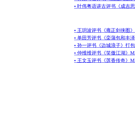
• 叶伟粤语讲古评书《成吉思汗
• 王玥波评书《雍正剑侠图》
• 单田芳评书《栾蒲包和丰泽
• 孙一评书《边城浪子》打
• 仲维维评书《笑傲江湖》MP
• 王文玉评书《莲香传奇》M