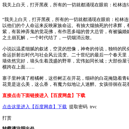
我关上白天，打开黑夜，所有的一切就都涌现在眼前：松林连
“我关上白天，打开黑夜，所有的一切就都涌现在眼前：松林
以他们的个人命运来反映家族命运。有抽大烟抽死的付承辉，
紫，有装神弄鬼的觉花佛，有作恶多端的曾大总管，有被骗婚
之土崩瓦解，一个时代结了，一切烟消云散。
小说以温柔细腻的叙述，空灵的想像，神奇的传说，独特的民
命运折射出时代与社会风云流变。二十世纪的最后一个春天里
墙依然完好，墙头生着茂盛的野草，宏伟如同长城；大部份屋
横跨在上面……
寨子里种满了柑橘树，这些树正在开花，细碎的白花掩隐着青
花竟是这么美，这么香，有魔力似地让人迷醉。女孩徘徊在花
直接点击下面链接进入【百度网盘】下载
点击这里进入【百度网盘】下载
提取密码 trvc
打赏
转载请注明出处。