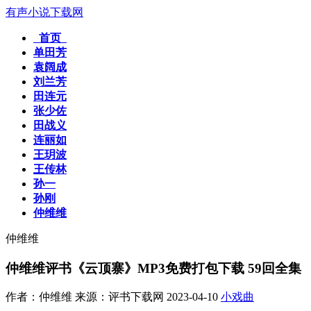
有声小说下载网
首页
单田芳
袁阔成
刘兰芳
田连元
张少佐
田战义
连丽如
王玥波
王传林
孙一
孙刚
仲维维
仲维维
仲维维评书《云顶寨》MP3免费打包下载 59回全集
作者：仲维维
来源：评书下载网
2023-04-10
小戏曲