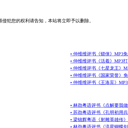
源侵犯您的权利请告知，本站将立即予以删除。
• 仲维维评书《锁侠》MP3免
• 仲维维评书《活着》MP3
• 仲维维评书《七星龙王》M
• 仲维维评书《国家荣誉》
• 仲维维评书《王洛宾》MP
• 林劲粤语评书《点解要我做
• 苏劲粤语评书《孔明初用兵
• 梁锦辉粤语《射雕英雄传》
• 林劲粤语评书《流星蝴蝶剑