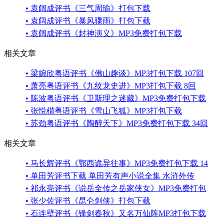
• 袁阔成评书《三气周瑜》打包下载
• 袁阔成评书《暴风骤雨》打包下载
• 袁阔成评书《封神演义》MP3免费打包下载
相关文章
• 梁婉欣粤语评书《佛山趣谈》MP3打包下载 107回
• 萧亮粤语评书《九纹龙史进》MP3打包下载 8回
• 陈波粤语评书《卫斯理之迷藏》MP3免费打包下载
• 张悦楷粤语评书《雪山飞狐》MP3打包下载
• 苏劲粤语评书《陶醉天下》MP3免费打包下载 34回
相关文章
• 马长辉评书《鄂西诡异往事》MP3免费打包下载 14
• 单田芳评书下载 单田芳有声小说全集 水浒外传
• 祁永亮评书《说岳全传之岳家侠女》MP3免费打包
• 张少佐评书《昆仑剑侠》打包下载
• 石连壁评书《锋剑春秋》又名万仙阵MP3打包下载