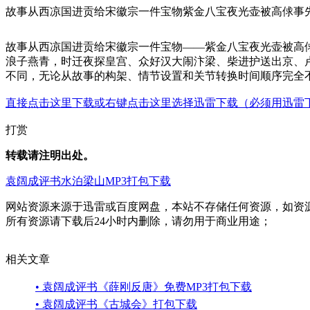
故事从西凉国进贡给宋徽宗一件宝物紫金八宝夜光壶被高俅事
故事从西凉国进贡给宋徽宗一件宝物——紫金八宝夜光壶被高
浪子燕青，时迁夜探皇宫、众好汉大闹汴梁、柴进护送出京、
不同，无论从故事的构架、情节设置和关节转换时间顺序完全
直接点击这里下载或右键点击这里选择迅雷下载（必须用迅雷
打赏
转载请注明出处。
袁阔成评书
水泊梁山
MP3打包下载
网站资源来源于迅雷或百度网盘，本站不存储任何资源，如资
所有资源请下载后24小时内删除，请勿用于商业用途；
相关文章
• 袁阔成评书《薛刚反唐》免费MP3打包下载
• 袁阔成评书《古城会》打包下载