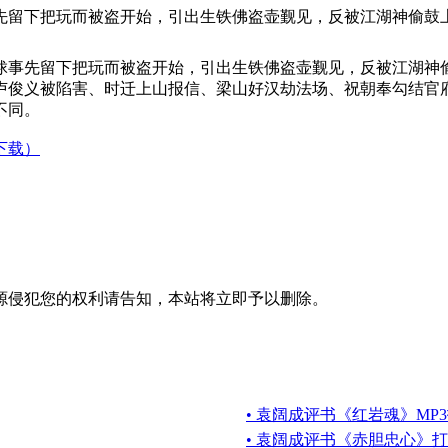
先留下把玩而被盗开始，引出生铁佛盗壶觐见，反被江湖神偷鼓
俅事先留下把玩而被盗开始，引出生铁佛盗壶觐见，反被江湖神
卢俊义被陷害、时迁上山报信、梁山好汉劫法场、祝朝奉勾结官府
不同。
下载）
源侵犯您的权利请告知，本站将立即予以删除。
• 袁阔成评书《红岩魂》MP
• 袁阔成评书《赤胆忠心》