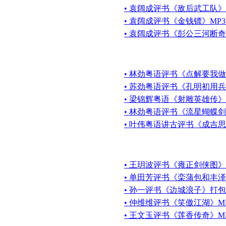
• 袁阔成评书《敌后武工队》
• 袁阔成评书《金钱镖》MP
• 袁阔成评书《彭公三河断
• 林劲粤语评书《点解要我做
• 苏劲粤语评书《孔明初用兵
• 梁锦辉粤语《射雕英雄传》
• 林劲粤语评书《流星蝴蝶剑
• 叶伟粤语讲古评书《成吉思汗
• 王玥波评书《雍正剑侠图》
• 单田芳评书《栾蒲包和丰泽
• 孙一评书《边城浪子》打
• 仲维维评书《笑傲江湖》MP
• 王文玉评书《莲香传奇》M