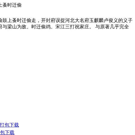
上蚤时迁偷
偷鼓上蚤时迁偷走，开封府误捉河北大名府玉麒麟卢俊义的义子
与梁山为敌、时迁偷鸡、宋江三打祝家庄。 与原著几乎完全
3打包下载
打包下载