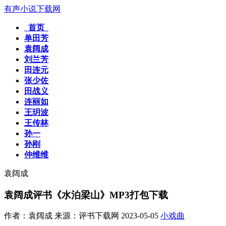
有声小说下载网
首页
单田芳
袁阔成
刘兰芳
田连元
张少佐
田战义
连丽如
王玥波
王传林
孙一
孙刚
仲维维
袁阔成
袁阔成评书《水泊梁山》MP3打包下载
作者：袁阔成
来源：评书下载网
2023-05-05
小戏曲